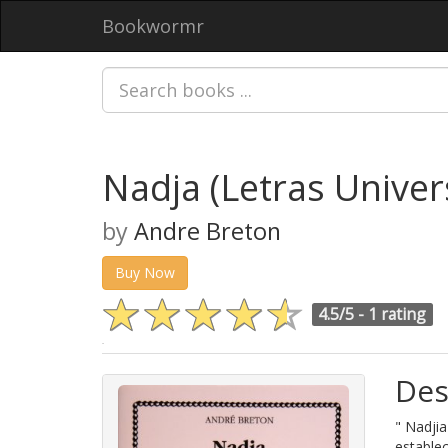
Bookwormr
Nadja (Letras Univers
by
Andre Breton
Buy Now
4.5/5 -
1 rating
Des
" Nadjia
establec