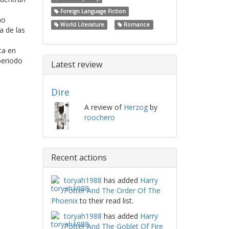
Foreign Language Fiction
no
World Literature
Romance
a de las
ta en
periodo
Latest review
Dire
A review of
Herzog
by
roochero
Recent actions
toryah1988
has added
Harry
Potter And The Order Of The
Phoenix
to their read list.
toryah1988
has added
Harry
Potter And The Goblet Of Fire