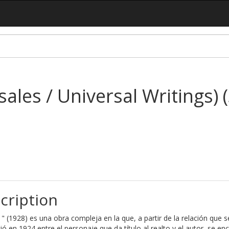
ales / Universal Writings) 
cription
 " (1928) es una obra compleja en la que, a partir de la relación que s
ió en 1924 entre el personaje que da título al realto y el autor, se en