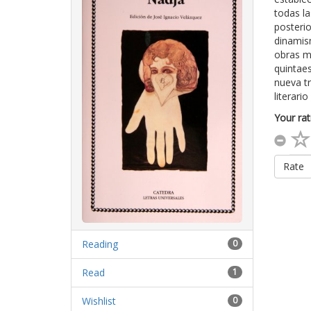
todas la
posterio
dinamis
obras má
quintaes
nueva tr
literario
Your rat
Rate
Reading
0
Read
1
Wishlist
0