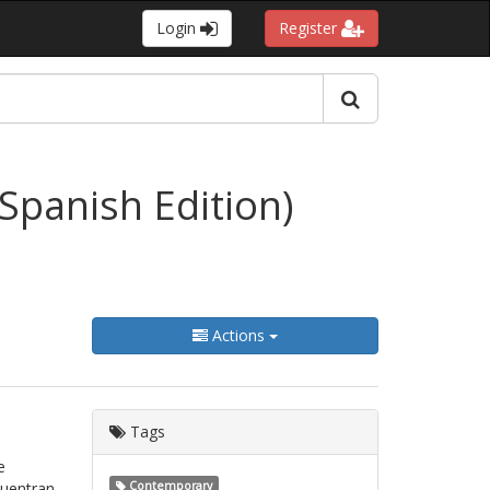
Login
Register
(Spanish Edition)
Actions
Tags
e
cuentran
Contemporary